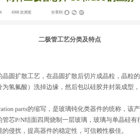
4
|
4368
次浏览
|
|
分享到:
二极管工艺分类及特点
TION的晶圆扩散工艺，在晶圆扩散后切片成晶粒，晶
分为氢氟酸）洗掉边缘，然后包以硅胶并封装成型，
passivation parts的缩写，是玻璃钝化类器件的
管芯P/N结面四周烧制一层玻璃，玻璃与单晶硅有很
境的侵扰，提高器件的稳定性，可信赖性极佳。